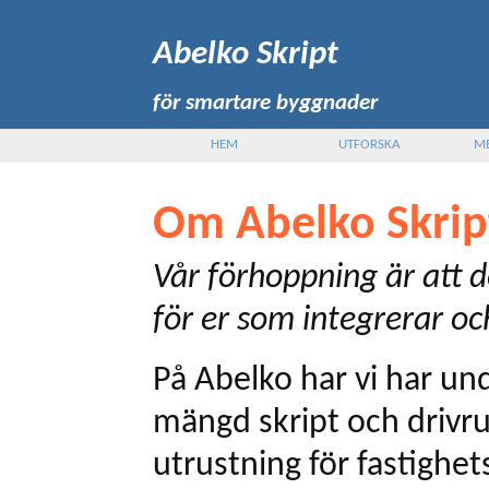
Abelko Skript
för smartare byggnader
HEM
UTFORSKA
M
Om
Abelko Skrip
Vår förhoppning är att de
för er som integrerar o
På Abelko har vi har und
mängd skript och drivrui
utrustning för fastighe