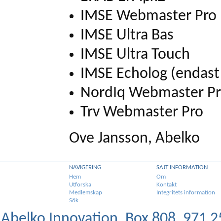
IMSE Webmaster Pro
IMSE Ultra Bas
IMSE Ultra Touch
IMSE Echolog (
endast 
NordIq Webmaster P
Trv Webmaster Pro
Ove Jansson, Abelko
NAVIGERING
SAJT INFORMATION
Hem
Om
Utforska
Kontakt
Medlemskap
Integritets information
Sök
Abelko Innovation, Box 808, 971 25