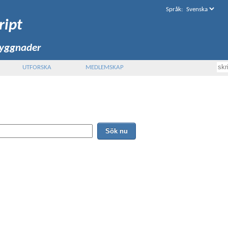
Språk
:
ript
byggnader
UTFORSKA
MEDLEMSKAP
Sök nu