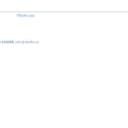
Tillbaka upp
20-220068,
info@abelko.se