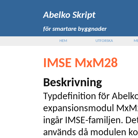
Abelko Skript
för smartare byggnader
HEM
UTFORSKA
M
IMSE MxM28
Beskrivning
Typdefinition för Abelk
expansionsmodul MxM
ingår IMSE-familjen. Det
används då modulen ko