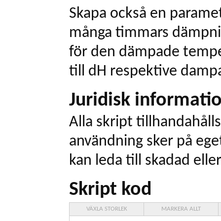
Skapa också en paramete
många timmars dämpnin
för den dämpade tempe
till dH respektive dam
Juridisk informati
Alla skript tillhandahålls
användning sker på eget
kan leda till skadad elle
Skript kod
VÄXLA STORLEK
MARKERA ALLT