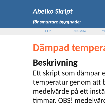
Abelko Skript
för smartare byggnader
HEM
UTFORSKA
M
Dämpad tempera
Beskrivning
Ett skript som dämpar 
temperatur genom att b
medelvärde på ett instäl
timmar. OBS! medelvär