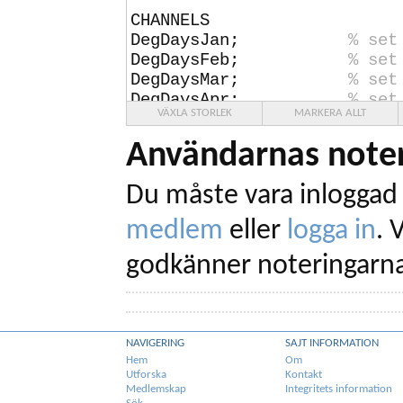
CHANNELS
DegDaysJan;
% set
DegDaysFeb;
% set
DegDaysMar;
% set
DegDaysApr;
% set
VÄXLA STORLEK
MARKERA ALLT
DegDaysMay;
% set
DegDaysJun;
% set
Användarnas noter
DegDaysJul;
% set
DegDaysAug;
% set
Du måste vara inloggad 
DegDaysSep;
% set
DegDaysOct;
% set
medlem
eller
logga in
.
V
DegDaysNov;
% set
DegDaysDec;
% set
godkänner noteringarna
CurrentDayTempSum;
% set
CurrentDaySampleSum;
% set
CurrentMonthDegDays;
% set
NAVIGERING
SAJT INFORMATION
LastDayAvgTemp;
% set
Hem
Om
CurrentDayAvgTemp;
% 
Utforska
Kontakt
Medlemskap
Integritets information
e current value on a summar