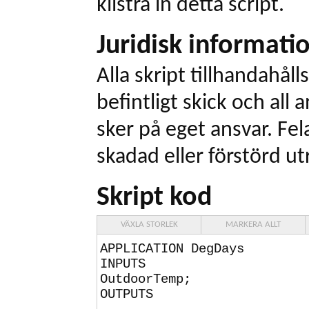
klistra in detta script.
Juridisk informati
Alla skript tillhandahålls
befintligt skick och all
sker på eget ansvar. Fel
skadad eller förstörd ut
Skript kod
VÄXLA STORLEK
MARKERA ALLT
APPLICATION DegDays
INPUTS
OutdoorTemp;
OUTPUTS