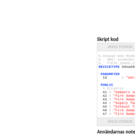
Skript kod
VÄXLA STORLEK
% Skapad med Modb
% - OBS! Användar
% TYPID
10000
-
1
DEVICETYPE
AHUad
PARAMETER
Id :
"Adr
PUBLIC
% FireProt
A1 :
"Dampers o
A2 :
"Fire damp
A3 :
"Fire damp
A4 :
"Supply fa
A5 :
"Exhaust f
A6 :
"Fire dam
A7 :
"Fire dam
% AddOnsAlarms
VÄXLA STORLEK
V1 :
"OutTemp i
V2 :
"SupplyTem
Användarnas note
V3 :
"HtgFrst T