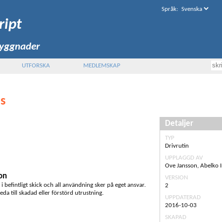
Språk
:
ript
byggnader
UTFORSKA
MEDLEMSKAP
s
Detaljer
TYP
Drivrutin
UPPLAGGD AV
Ove Jansson, Abelko 
on
VERSION
s i befintligt skick och all användning sker på eget ansvar.
2
eda till skadad eller förstörd utrustning.
UPPDATERAD
2016-10-03
SKAPAD