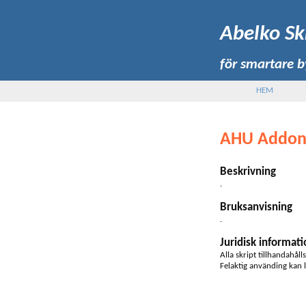
Abelko Sk
för smartare 
HEM
AHU Addon
Beskrivning
.
Bruksanvisning
.
Juridisk informati
Alla skript tillhandahåll
Felaktig använding kan l