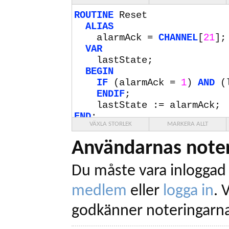
ROUTINE
Reset
ALIAS
alarmAck =
CHANNEL
[
21
]
VAR
lastState;
BEGIN
IF
(alarmAck =
1
)
AND
(l
ENDIF
;
lastState := alarmAck;
END
;
VÄXLA STORLEK
MARKERA ALLT
Användarnas noter
Du måste vara inloggad 
medlem
eller
logga in
.
V
godkänner noteringarna