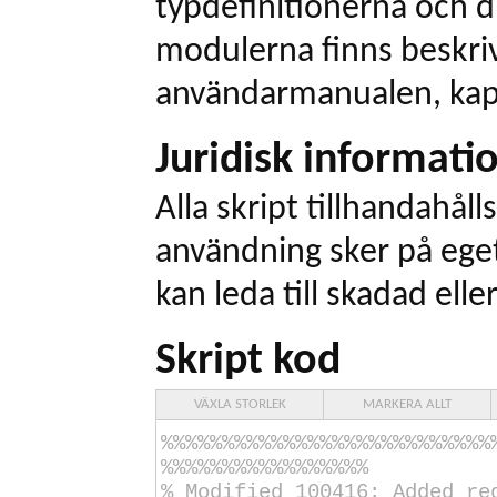
typdefinitionerna och dr
modulerna finns beskriv
användarmanualen, kapi
Juridisk informati
Alla skript tillhandahålls
användning sker på eget
kan leda till skadad elle
Skript kod
VÄXLA STORLEK
MARKERA ALLT
%%%%%%%%%%%%%%%%%%%%%%%%%%%
%%%%%%%%%%%%%%%%%
% Modified
100416
: Added re