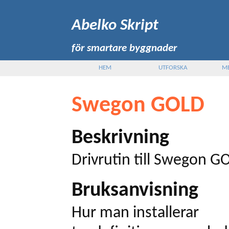
Abelko Skript
för smartare byggnader
HEM
UTFORSKA
M
Swegon GOLD
Beskrivning
Drivrutin till Swegon G
Bruksanvisning
Hur man installerar