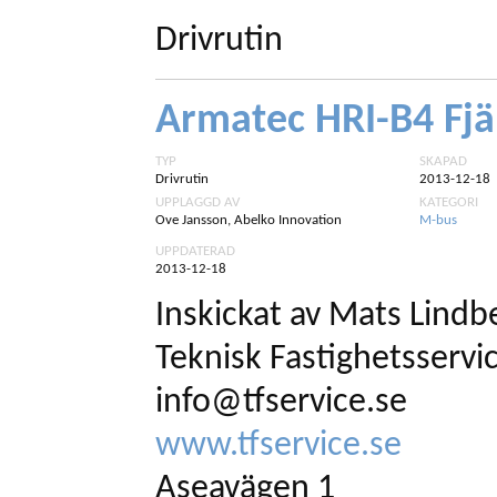
Drivrutin
Armatec HRI-B4 Fjä
TYP
SKAPAD
Drivrutin
2013-12-18
UPPLAGGD AV
KATEGORI
Ove Jansson, Abelko Innovation
M-bus
UPPDATERAD
2013-12-18
Inskickat av Mats Lindbe
Teknisk Fastighetsservi
info@tfservice.se
www.tfservice.se
Aseavägen 1