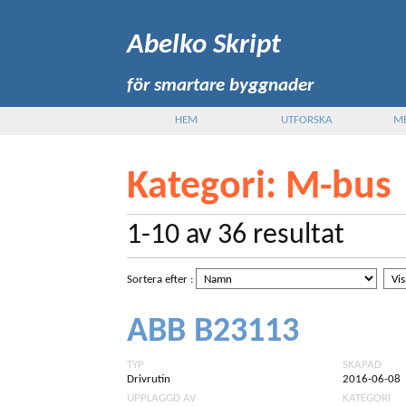
Abelko Skript
för smartare byggnader
HEM
UTFORSKA
M
Kategori
: M-bus
1-10
av
36
resultat
Sortera efter
:
ABB B23113
TYP
SKAPAD
Drivrutin
2016-06-08
UPPLAGGD AV
KATEGORI