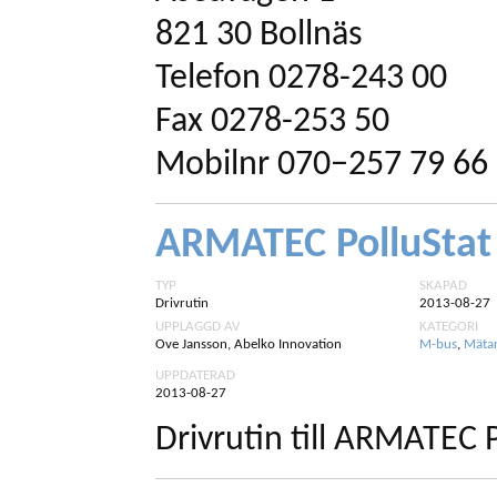
821 30 Bollnäs
Telefon 0278-243 00
Fax 0278-253 50
Mobilnr 070−257 79 66
ARMATEC PolluStat
TYP
SKAPAD
Drivrutin
2013-08-27
UPPLAGGD AV
KATEGORI
Ove Jansson, Abelko Innovation
M-bus
,
Mäta
UPPDATERAD
2013-08-27
Drivrutin till ARMATEC P