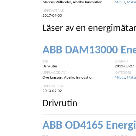
Marcus Willander, Abelko Innovation
M-bus
,
Mäta
UPPDATERAD
2017-04-03
Läser av en energimätar
ABB DAM13000 Ene
TYP
SKAPAD
Drivrutin
2013-08-27
UPPLAGGD AV
KATEGORI
Ove Jansson, Abelko Innovation
M-bus
,
Mäta
UPPDATERAD
2013-09-02
Drivrutin
ABB OD4165 Energ