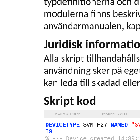
typdefinitionerna och dr
modulerna finns beskriv
användarmanualen, kapi
Juridisk informati
Alla skript tillhandahålls
användning sker på eget
kan leda till skadad elle
Skript kod
VÄXLA STORLEK
MARKERA ALLT
DEVICETYPE
SVM_F27
NAMED
"S
IS
% --- Device created
14
:
39
: