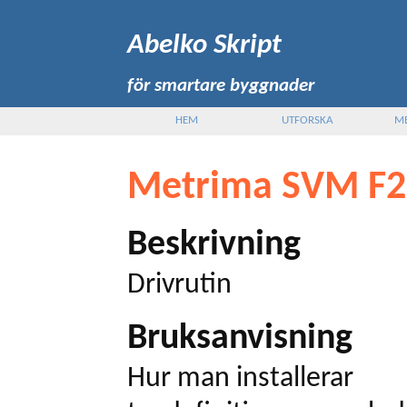
Abelko Skript
för smartare byggnader
HEM
UTFORSKA
M
Metrima SVM F2
Beskrivning
Drivrutin
Bruksanvisning
Hur man installerar