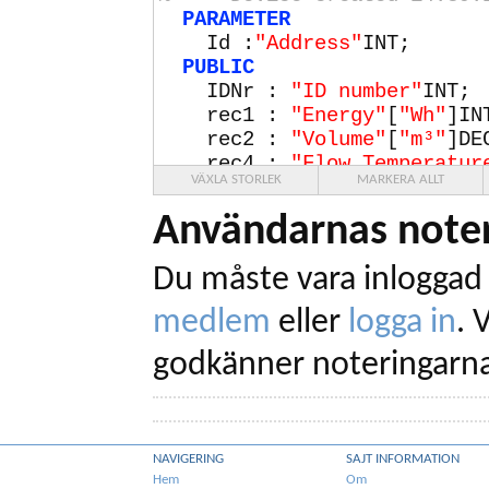
PARAMETER
Id :
"Address"
INT;
PUBLIC
IDNr :
"ID number"
INT;
rec1 :
"Energy"
[
"Wh"
]IN
rec2 :
"Volume"
[
"m³"
]DE
rec4 :
"Flow Temperatur
VÄXLA STORLEK
MARKERA ALLT
rec5 :
"Return Temperat
rec6 :
"Temperature Dif
Användarnas noter
rec9 :
"Volume Flow"
[
"m
rec10 :
"Power"
[
"W"
]DEC
Du måste vara inloggad 
PRIVATE
Exp;
medlem
eller
logga in
.
V
BAUDRATE
300
;
PARITY
EVEN;
godkänner noteringarna
CHECKSUM
SUM8
SKIP
4
;
POSTBYTES
1
;
TELEGRAM
Init
NAMED
"Init
NAVIGERING
SAJT INFORMATION
QUESTION
Hem
Om