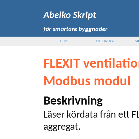
Abelko Skript
för smartare byggnader
HEM
UTFORSKA
M
FLEXIT ventilati
Modbus modul
Beskrivning
Läser kördata från ett F
aggregat.