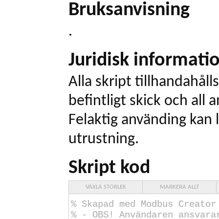
Bruksanvisning
.
Juridisk informati
Alla skript tillhandahålls
befintligt skick och all
Felaktig använding kan l
utrustning.
Skript kod
VÄXLA STORLEK
MARKERA ALLT
% Skapad med Modbus Creator
% - OBS! Användaren ansvara