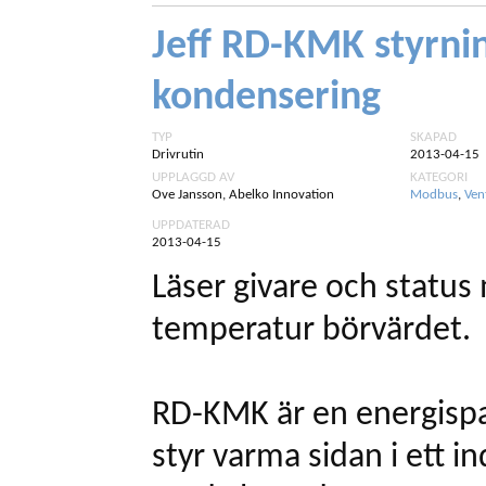
Jeff RD-KMK styrnin
kondensering
TYP
SKAPAD
Drivrutin
2013-04-15
UPPLAGGD AV
KATEGORI
Ove Jansson, Abelko Innovation
Modbus
,
Ven
UPPDATERAD
2013-04-15
Läser givare och status 
temperatur börvärdet.
RD-KMK är en energisp
styr varma sidan i ett i