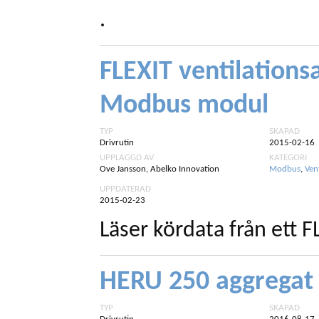
.
FLEXIT ventilation
Modbus modul
TYP
SKAPAD
Drivrutin
2015-02-16
UPPLAGGD AV
KATEGORI
Ove Jansson, Abelko Innovation
Modbus
,
Ven
UPPDATERAD
2015-02-23
Läser kördata från ett F
HERU 250 aggregat
TYP
SKAPAD