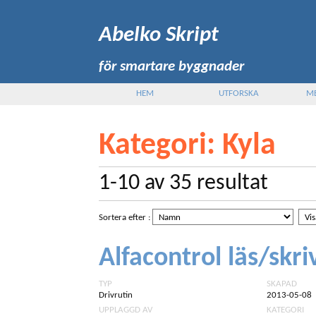
Abelko Skript
för smartare byggnader
HEM
UTFORSKA
M
Kategori
: Kyla
1-10
av
35
resultat
Sortera efter
:
Alfacontrol läs/skri
TYP
SKAPAD
Drivrutin
2013-05-08
UPPLAGGD AV
KATEGORI