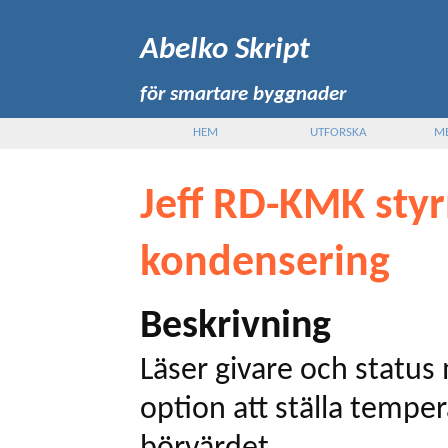
Abelko Skript
för smartare byggnader
HEM
UTFORSKA
M
Jeff RD-KMK styr
kondensering
Beskrivning
Läser givare och status
option att ställa tempe