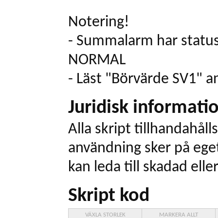
Notering!
- Summalarm har status
NORMAL
- Läst "Börvärde SV1" a
Juridisk informati
Alla skript tillhandahålls
användning sker på eget
kan leda till skadad elle
Skript kod
VÄXLA STORLEK
MARKERA ALLT