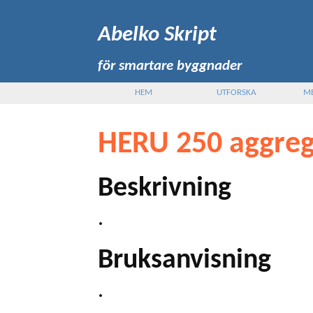
Abelko Skript
för smartare byggnader
HEM
UTFORSKA
M
HERU 250 aggreg
Beskrivning
.
Bruksanvisning
.