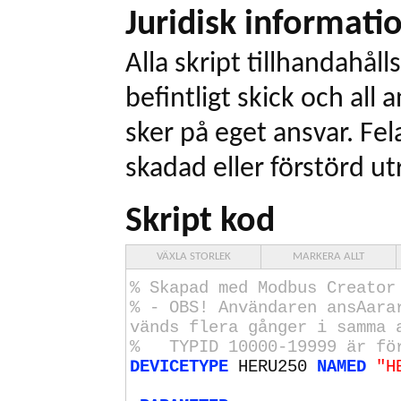
Juridisk informati
Alla skript tillhandahålls
befintligt skick och all
sker på eget ansvar. Fel
skadad eller förstörd ut
Skript kod
VÄXLA STORLEK
MARKERA ALLT
% Skapad med Modbus Creator
% - OBS! Användaren ansAara
vänds flera gånger i samma 
% TYPID
10000
-
19999
är för
DEVICETYPE
HERU250
NAMED
"H