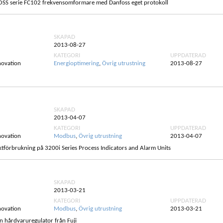
OSS serie FC102 frekvensomformare med Danfoss eget protokoll
SKAPAD
2013-08-27
KATEGORI
UPPDATERAD
novation
Energioptimering
,
Övrig utrustning
2013-08-27
SKAPAD
2013-04-07
KATEGORI
UPPDATERAD
novation
Modbus
,
Övrig utrustning
2013-04-07
fektförbrukning på 3200i Series Process Indicators and Alarm Units
SKAPAD
2013-03-21
KATEGORI
UPPDATERAD
novation
Modbus
,
Övrig utrustning
2013-03-21
en hårdvaruregulator från Fuji