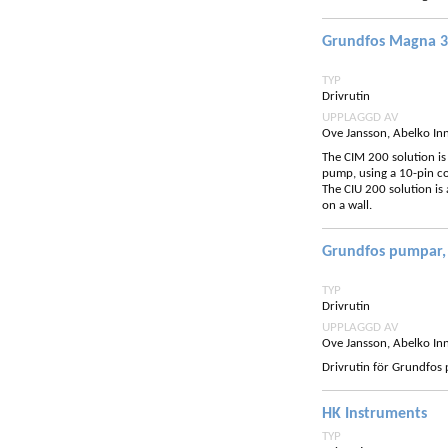
Grundfos Magna 3
TYP
Drivrutin
UPPLAGGD AV
Ove Jansson, Abelko In
The CIM 200 solution i
pump, using a 10-pin co
The CIU 200 solution is
on a wall.
Grundfos pumpar,
TYP
Drivrutin
UPPLAGGD AV
Ove Jansson, Abelko In
Drivrutin för Grundfo
HK Instruments
TYP