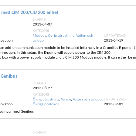
 med CIM 200/CIU 200 enhet
SKAPAD
2013-04-07
KATEGORI
Modbus
,
Övrig utrustning
,
Vatten och
UPPDATERAD
novation
avlopp
2013-04-19
s an add-on communication module to be installed internally in a Grundfos E-pump
nnection. In this setup, the E-pump will supply power to the CIM 200.
 a box with a power supply module and a CIM 200 Modbus module. It can either be m
 Genibus
SKAPAD
2013-08-27
KATEGORI
Övrig utrustning
,
Värme
,
Vatten och avlopp
,
UPPDATERAD
novation
Övriga protokoll
2013-09-02
s pumpar med Genibus
SKAPAD