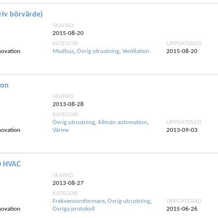
riv börvärde)
SKAPAD
2015-08-20
KATEGORI
UPPDATERAD
novation
Modbus
,
Övrig utrustning
,
Ventilation
2015-08-20
ion
SKAPAD
2013-08-28
KATEGORI
Övrig utrustning
,
Allmän automation
,
UPPDATERAD
novation
Värme
2013-09-03
0 HVAC
SKAPAD
2013-08-27
KATEGORI
Frekvensomformare
,
Övrig utrustning
,
UPPDATERAD
novation
Övriga protokoll
2015-06-26