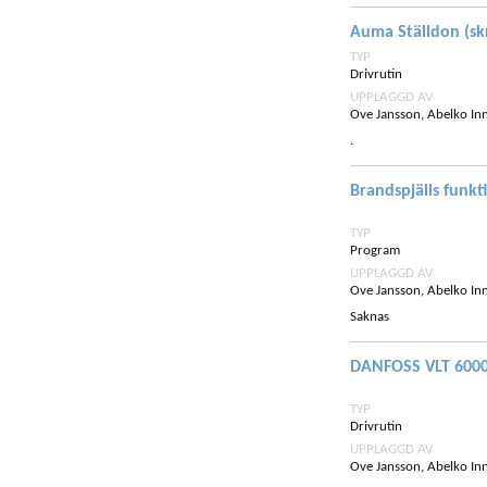
Auma Ställdon (sk
TYP
Drivrutin
UPPLAGGD AV
Ove Jansson, Abelko In
.
Brandspjälls funkt
TYP
Program
UPPLAGGD AV
Ove Jansson, Abelko In
Saknas
DANFOSS VLT 600
TYP
Drivrutin
UPPLAGGD AV
Ove Jansson, Abelko In