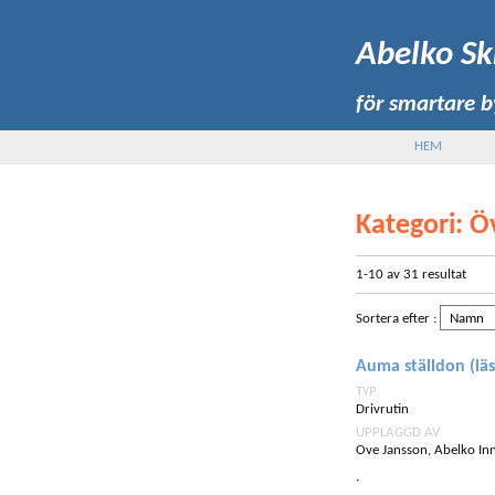
Abelko Sk
för smartare 
HEM
Kategori
: Ö
1-10
av
31
resultat
Sortera efter
:
Auma ställdon (läs
TYP
Drivrutin
UPPLAGGD AV
Ove Jansson, Abelko In
.