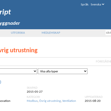
Språk
:
ript
byggnader
UTFORSKA
MEDLEMSKAP
vrig utrustning
FÖREGÅEN
)
SKAPAD
2015-05-27
KATEGORI
UPPDATERAD
novation
Modbus
,
Övrig utrustning
,
Ventilation
2015-08-20