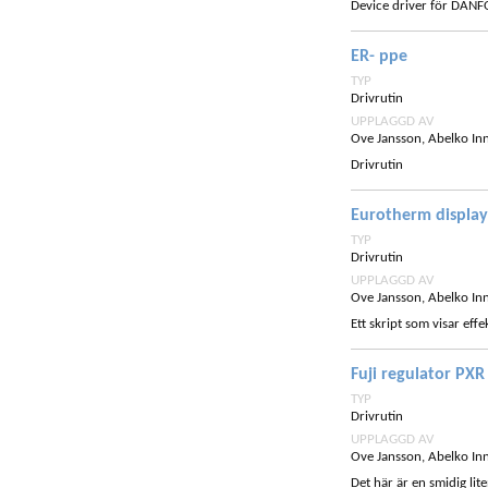
Device driver för DANF
ER- ppe
TYP
Drivrutin
UPPLAGGD AV
Ove Jansson, Abelko In
Drivrutin
Eurotherm display
TYP
Drivrutin
UPPLAGGD AV
Ove Jansson, Abelko In
Ett skript som visar ef
Fuji regulator PXR
TYP
Drivrutin
UPPLAGGD AV
Ove Jansson, Abelko In
Det här är en smidig lit