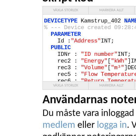
VÄXLA STORLEK
MARKERA ALLT
DEVICETYPE
Kamstrup_402
NAM
% --- Device created
09
:
28
:
PARAMETER
Id :
"Address"
INT;
PUBLIC
IDNr :
"ID number"
INT;
rec2 :
"Energy"
[
"kWh"
]I
rec3 :
"Volume"
[
"m³"
]DE
rec5 :
"Flow Temperatur
rec6 :
"Return Temperat
VÄXLA STORLEK
MARKERA ALLT
rec7 :
"Temperature Dif
rec8 :
"Power"
[
"kW"
]DEC
Användarnas noter
rec10 :
"Volume Flow"
[
"
PRIVATE
Du måste vara inloggad 
Exp;
BAUDRATE
2400
;
medlem
eller
logga in
.
V
PARITY
EVEN;
CHECKSUM
SUM8
SKIP
4
;