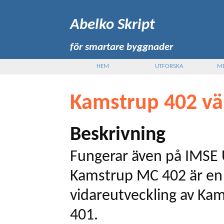
Abelko Skript
för smartare byggnader
HEM
UTFORSKA
M
Kamstrup 402 v
Beskrivning
Fungerar även på IMSE 
Kamstrup MC 402 är en
vidareutveckling av Ka
401.