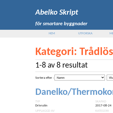
Abelko Skript
för smartare byggnader
HEM
UTFORSKA
M
Kategori
: Trådlös
1-8
av
8
resultat
Sortera efter
:
Danelko/Thermokon
TYP
SKAPAD
Drivrutin
2017-08-24
UPPLAGGD AV
KATEGORI