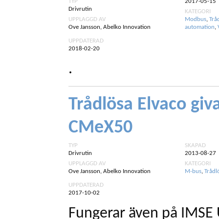
TYP
2017-05-15
Drivrutin
KATEGORI
UPPLAGGD AV
Modbus
,
Trå
Ove Jansson, Abelko Innovation
automation
,
UPPDATERAD
2018-02-20
.
Trådlösa Elvaco gi
CMeX50
TYP
SKAPAD
Drivrutin
2013-08-27
UPPLAGGD AV
KATEGORI
Ove Jansson, Abelko Innovation
M-bus
,
Trådl
UPPDATERAD
2017-10-02
Fungerar även på IMSE 