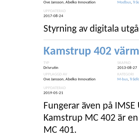
Ove Jansson, Abelko Innovation
Modbus
,
Trå
UPPDATERAD
2017-08-24
Styrning av digitala utg
Kamstrup 402 vär
TYP
SKAPAD
Drivrutin
2013-08-27
UPPLAGGD AV
KATEGORI
Ove Jansson, Abelko Innovation
M-bus
,
Trådl
UPPDATERAD
2019-05-21
Fungerar även på IMSE 
Kamstrup MC 402 är en 
MC 401.