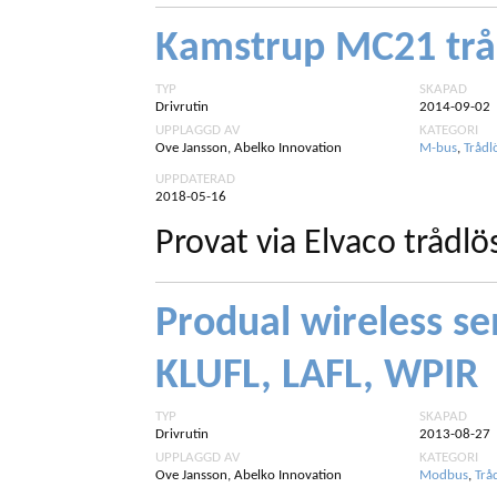
Kamstrup MC21 trå
TYP
SKAPAD
Drivrutin
2014-09-02
UPPLAGGD AV
KATEGORI
Ove Jansson, Abelko Innovation
M-bus
,
Trådl
UPPDATERAD
2018-05-16
Provat via Elvaco trådl
Produal wireless se
KLUFL, LAFL, WPIR
TYP
SKAPAD
Drivrutin
2013-08-27
UPPLAGGD AV
KATEGORI
Ove Jansson, Abelko Innovation
Modbus
,
Trå