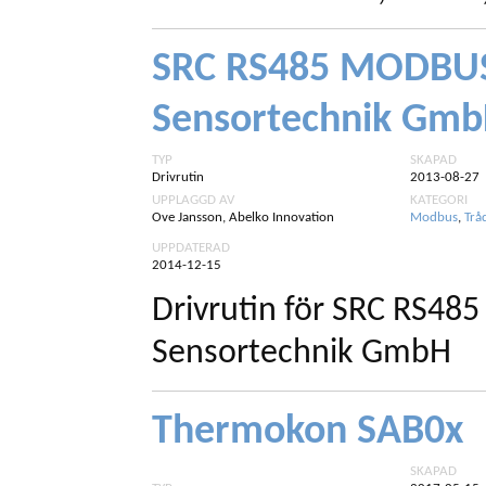
SRC RS485 MODBU
Sensortechnik Gm
TYP
SKAPAD
Drivrutin
2013-08-27
UPPLAGGD AV
KATEGORI
Ove Jansson, Abelko Innovation
Modbus
,
Trå
UPPDATERAD
2014-12-15
Drivrutin för SRC RS
Sensortechnik GmbH
Thermokon SAB0x
SKAPAD