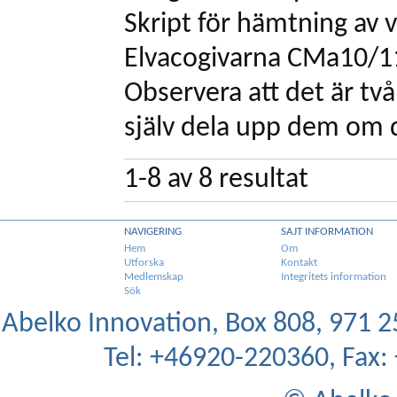
Skript för hämtning av 
Elvacogivarna CMa10/1
Observera att det är tv
själv dela upp dem om 
1-8
av
8
resultat
NAVIGERING
SAJT INFORMATION
Hem
Om
Utforska
Kontakt
Medlemskap
Integritets information
Sök
Abelko Innovation, Box 808, 971 25
Tel: +46920-220360, Fax