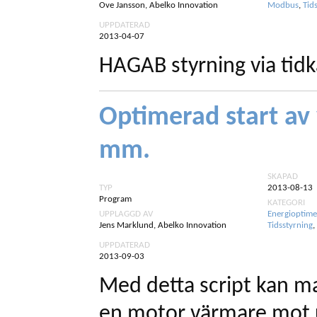
Ove Jansson, Abelko Innovation
Modbus
,
Tid
UPPDATERAD
2013-04-07
HAGAB styrning via tidk
Optimerad start a
mm.
SKAPAD
TYP
2013-08-13
Program
KATEGORI
UPPLAGGD AV
Energioptime
Jens Marklund, Abelko Innovation
Tidsstyrning
,
UPPDATERAD
2013-09-03
Med detta script kan man
en motor värmare mot 