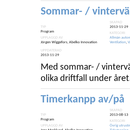
Sommar- / vintervä
SKAPAD
TYP
2013-11-29
Program
KATEGORI
UPPLAGGD AV
Allmän auto
Jörgen Wiggefors, Abelko Innovation
Ventilation
,
V
UPPDATERAD
2013-11-29
Med sommar- / vintervä
olika driftfall under året
Timerkanpp av/på
SKAPAD
TYP
2013-08-13
Program
KATEGORI
UPPLAGGD AV
Övrig utrust