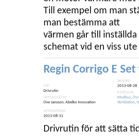
Till exempel om man stä
man bestämma att
värmen går till inställda
schemat vid en viss ute
Regin Corrigo E Set
SKAPAD
TYP
2013-08-28
Drivrutin
KATEGORI
UPPLAGGD AV
Modbus
,
Övr
Ove Jansson, Abelko Innovation
Ventilation
,
V
UPPDATERAD
2013-08-31
Drivrutin för att sätta ti