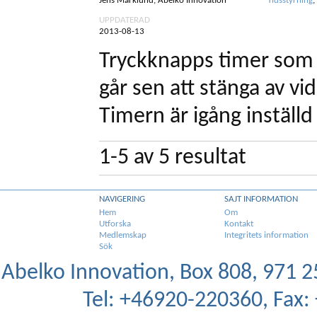
Jens Marklund, Abelko Innovation
Tidsstyrning
,
UPPDATERAD
2013-08-13
Tryckknapps timer som s
går sen att stänga av vi
Timern är igång inställd 
1-5
av
5
resultat
NAVIGERING
SAJT INFORMATION
Hem
Om
Utforska
Kontakt
Medlemskap
Integritets information
Sök
Abelko Innovation, Box 808, 971 25
Tel: +46920-220360, Fax