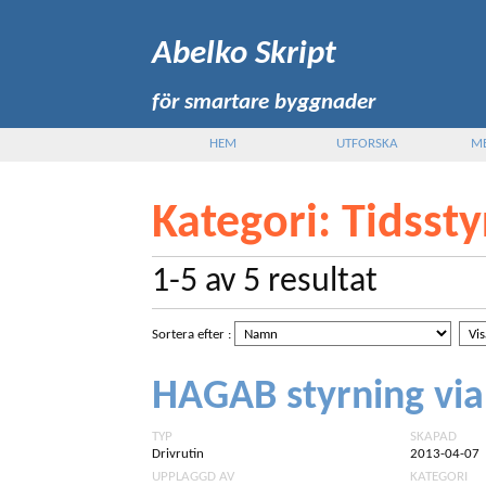
Abelko Skript
för smartare byggnader
HEM
UTFORSKA
M
Kategori
: Tidsst
1-5
av
5
resultat
Sortera efter
:
HAGAB styrning via 
TYP
SKAPAD
Drivrutin
2013-04-07
UPPLAGGD AV
KATEGORI